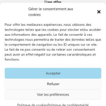
Liens utiles
Gérer le consentement aux
cookies
Boutique en ligne
Espace Presse
Pour offrir les meilleures expériences, nous utilisons des
technologies telles que les cookies pour stocker et/ou accéder
Nos partenaires
aux informations des appareils. Le fait de consentir à ces
Gestion des cookies
technologies nous permettra de traiter des données telles que
le comportement de navigation ou les ID uniques sur ce site.
Le fait de ne pas consentir ou de retirer son consentement
peut avoir un effet négatif sur certaines caractéristiques et
FGTA-FO / 15 avenue Victor Hugo – 92170 Vanves / 01 86
fonctions.
90 43 60 / fgtafo@fgta-fo.org
Accepter
Accueil
Refuser
Contacts
Voir les préférences
Mentions légales
Plan du site
Politique de cookies
Politique de confidentialité