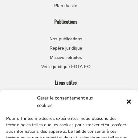
Plan du site
Publications
Nos publications
Repère juridique
Missive retraités
Veille juridique FGTA-FO
Liens utiles
Gérer le consentement aux
Boutique en ligne
cookies
Espace Presse
Pour offrir les meilleures expériences, nous utilisons des
Nos partenaires
technologies telles que les cookies pour stocker et/ou accéder
Gestion des cookies
aux informations des appareils. Le fait de consentir à ces
technologies nous permettra de traiter des données telles que