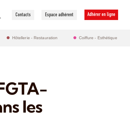
Adhérer en ligne
Contacts
Espace adhérent
Hôtellerie - Restauration
Coiffure - Esthétique
a FGTA-
ns les