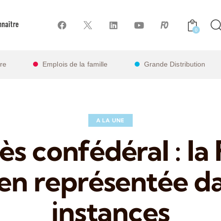
naître
0
ire
Emplois de la famille
Grande Distribution
A LA UNE
s confédéral : l
en représentée da
instances