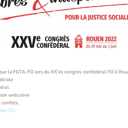
ar la FGTA-FO lors du XXVe congrès confédéral FO à Rouen 
dérale
éral
sion exécutive
conflits.
site FO.