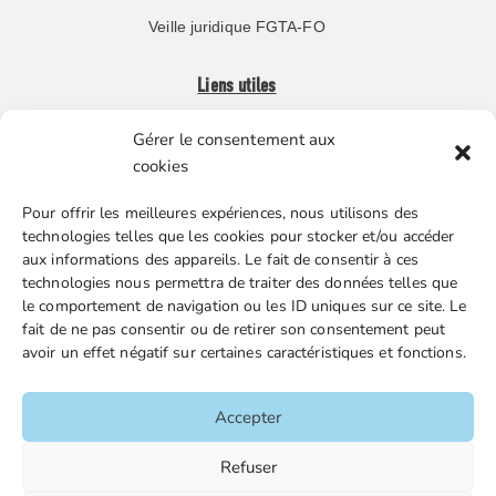
Veille juridique FGTA-FO
Liens utiles
Gérer le consentement aux
Boutique en ligne
cookies
Espace Presse
Pour offrir les meilleures expériences, nous utilisons des
Nos partenaires
technologies telles que les cookies pour stocker et/ou accéder
Gestion des cookies
aux informations des appareils. Le fait de consentir à ces
technologies nous permettra de traiter des données telles que
le comportement de navigation ou les ID uniques sur ce site. Le
fait de ne pas consentir ou de retirer son consentement peut
FGTA-FO / 15 avenue Victor Hugo – 92170 Vanves / 01 86
avoir un effet négatif sur certaines caractéristiques et fonctions.
90 43 60 / fgtafo@fgta-fo.org
Accepter
Accueil
Refuser
Contacts