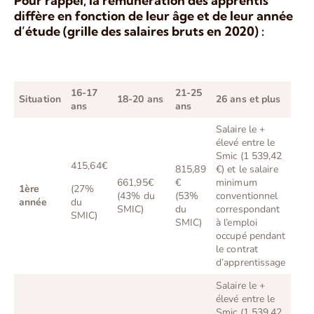
Pour rappel, la rémunération des apprentis
diffère en fonction de leur âge et de leur année
d’étude (grille des salaires bruts en 2020) :
16-17
21-25
Situation
18-20 ans
26 ans et plus
ans
ans
Salaire le +
élevé entre le
Smic (1 539,42
415,64€
815,89
€) et le salaire
661,95€
€
minimum
1ère
(27%
(43% du
(53%
conventionnel
année
du
SMIC)
du
correspondant
SMIC)
SMIC)
à l’emploi
occupé pendant
le contrat
d’apprentissage
Salaire le +
élevé entre le
Smic (1 539,42