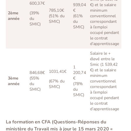
600,37€
939,04
€) et le salaire
785,10€
€
minimum
2ème
(39%
(51% du
(61%
conventionnel
année
du
SMIC)
du
correspondant
SMIC)
SMIC)
à l’emploi
occupé pendant
le contrat
d’apprentissage
Salaire le +
élevé entre le
Smic (1 539,42
1
€) et le salaire
1031,41€
846,68€
200,74
minimum
3ème
(55%
€
(67% du
conventionnel
année
du
(78%
SMIC)
correspondant
SMIC)
du
à l’emploi
SMIC)
occupé pendant
le contrat
d’apprentissage
La formation en CFA (Questions-Réponses du
ministère du Travail mis à jour le 15 mars 2020 «