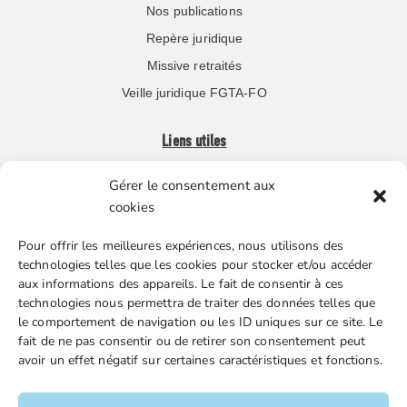
Nos publications
Repère juridique
Missive retraités
Veille juridique FGTA-FO
Liens utiles
Gérer le consentement aux
Boutique en ligne
cookies
Espace Presse
Pour offrir les meilleures expériences, nous utilisons des
Nos partenaires
technologies telles que les cookies pour stocker et/ou accéder
Gestion des cookies
aux informations des appareils. Le fait de consentir à ces
technologies nous permettra de traiter des données telles que
le comportement de navigation ou les ID uniques sur ce site. Le
fait de ne pas consentir ou de retirer son consentement peut
FGTA-FO / 15 avenue Victor Hugo – 92170 Vanves / 01 86
avoir un effet négatif sur certaines caractéristiques et fonctions.
90 43 60 / fgtafo@fgta-fo.org