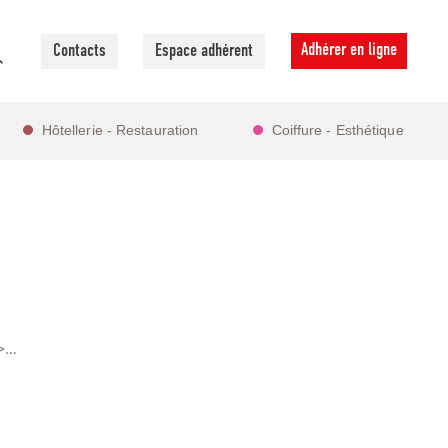
Adhérer en ligne
Contacts
Espace adhérent
Hôtellerie - Restauration
Coiffure - Esthétique
 >…