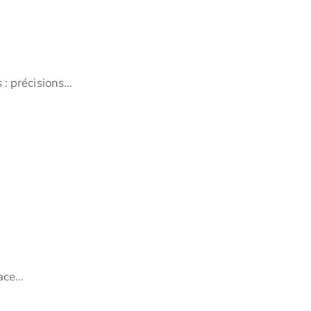
 : précisions…
lace…