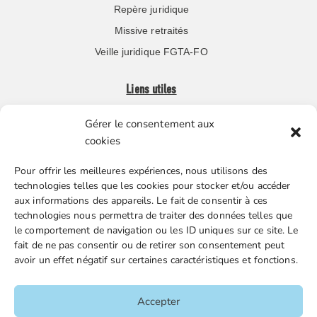
Repère juridique
Missive retraités
Veille juridique FGTA-FO
Liens utiles
Gérer le consentement aux
Boutique en ligne
cookies
Espace Presse
Pour offrir les meilleures expériences, nous utilisons des
Nos partenaires
technologies telles que les cookies pour stocker et/ou accéder
Gestion des cookies
aux informations des appareils. Le fait de consentir à ces
technologies nous permettra de traiter des données telles que
le comportement de navigation ou les ID uniques sur ce site. Le
fait de ne pas consentir ou de retirer son consentement peut
FGTA-FO / 15 avenue Victor Hugo – 92170 Vanves / 01 86
avoir un effet négatif sur certaines caractéristiques et fonctions.
90 43 60 / fgtafo@fgta-fo.org
Accepter
Accueil