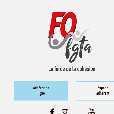
Adhérer en
Espace
ligne
adhérent