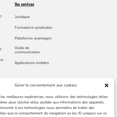
Vos services
?
Juridique
Formations syndicales
Plateforme avantages
Outils de
e
communication
us
Applications mobiles
Gérer le consentement aux cookies
Liens utiles
 les meilleures expériences, nous utilisons des technologies telles
Boutique en ligne
okies pour stocker et/ou accéder aux informations des appareils.
 consentir à ces technologies nous permettra de traiter des
Espace Presse
lles que le comportement de navigation ou les ID uniques sur ce