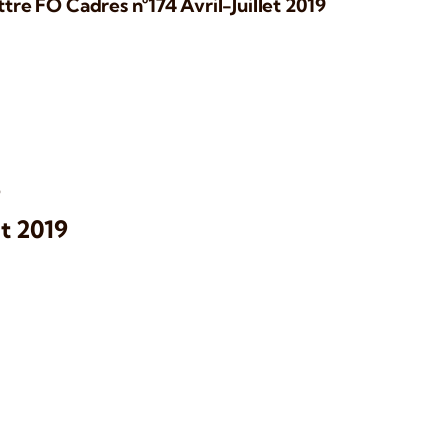
ttre FO Cadres n°174 Avril-Juillet 2019
O
ût 2019