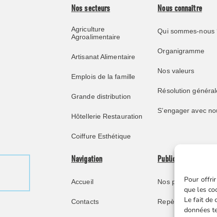
Nos secteurs
Nous connaître
Agriculture
Qui sommes-nous 
Agroalimentaire
Organigramme
Artisanat Alimentaire
Nos valeurs
Emplois de la famille
Résolution général
Grande distribution
S’engager avec no
Hôtellerie Restauration
Coiffure Esthétique
Navigation
Publications
Pour offrir
Accueil
Nos publications
que les co
Le fait de
Contacts
Repère juridique
données te