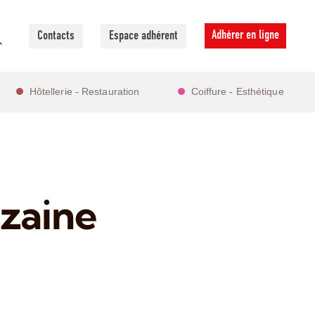
Adhérer en ligne
Contacts
Espace adhérent
Hôtellerie - Restauration
Coiffure - Esthétique
nzaine