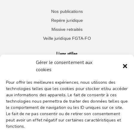
Nos publications
Repère juridique
Missive retraités
Veille juridique FGTA-FO
Liens utiles
Gérer le consentement aux
cookies
Boutique en ligne
Espace Presse
Pour offrir les meilleures expériences, nous utilisons des
technologies telles que les cookies pour stocker et/ou accéder
Nos partenaires
aux informations des appareils. Le fait de consentir à ces
Gestion des cookies
technologies nous permettra de traiter des données telles que
le comportement de navigation ou les ID uniques sur ce site.
Le fait de ne pas consentir ou de retirer son consentement
peut avoir un effet négatif sur certaines caractéristiques et
FGTA-FO / 15 avenue Victor Hugo – 92170 Vanves / 01 86
fonctions.
90 43 60 / fgtafo@fgta-fo.org