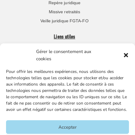
Repère juridique
Missive retraités
Veille juridique FGTA-FO
Liens utiles
Gérer le consentement aux
Boutique en ligne
cookies
Espace Presse
Pour offrir les meilleures expériences, nous utilisons des
Nos partenaires
technologies telles que les cookies pour stocker et/ou accéder
Gestion des cookies
aux informations des appareils. Le fait de consentir à ces
technologies nous permettra de traiter des données telles que
le comportement de navigation ou les ID uniques sur ce site. Le
fait de ne pas consentir ou de retirer son consentement peut
FGTA-FO / 15 avenue Victor Hugo – 92170 Vanves / 01 86
avoir un effet négatif sur certaines caractéristiques et fonctions.
90 43 60 / fgtafo@fgta-fo.org
Accepter
Accueil