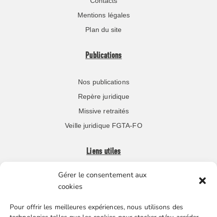
Contacts
Mentions légales
Plan du site
Publications
Nos publications
Repère juridique
Missive retraités
Veille juridique FGTA-FO
Liens utiles
Gérer le consentement aux
Boutique en ligne
cookies
Espace Presse
Pour offrir les meilleures expériences, nous utilisons des
Nos partenaires