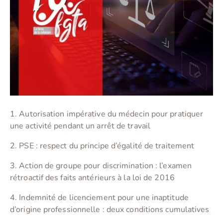
1. Autorisation impérative du médecin pour pratiquer
une activité pendant un arrêt de travail
2. PSE : respect du principe d’égalité de traitement
3. Action de groupe pour discrimination : l’examen
rétroactif des faits antérieurs à la loi de 2016
4. Indemnité de licenciement pour une inaptitude
d’origine professionnelle : deux conditions cumulatives