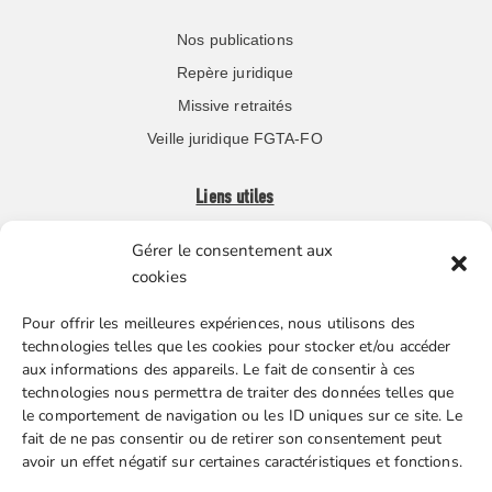
Nos publications
Repère juridique
Missive retraités
Veille juridique FGTA-FO
Liens utiles
Gérer le consentement aux
Boutique en ligne
cookies
Espace Presse
Pour offrir les meilleures expériences, nous utilisons des
Nos partenaires
technologies telles que les cookies pour stocker et/ou accéder
Gestion des cookies
aux informations des appareils. Le fait de consentir à ces
technologies nous permettra de traiter des données telles que
le comportement de navigation ou les ID uniques sur ce site. Le
fait de ne pas consentir ou de retirer son consentement peut
FGTA-FO / 15 avenue Victor Hugo – 92170 Vanves / 01 86
avoir un effet négatif sur certaines caractéristiques et fonctions.
90 43 60 / fgtafo@fgta-fo.org