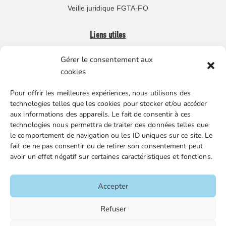
Veille juridique FGTA-FO
Liens utiles
Gérer le consentement aux
Boutique en ligne
cookies
Espace Presse
Pour offrir les meilleures expériences, nous utilisons des
Nos partenaires
technologies telles que les cookies pour stocker et/ou accéder
Gestion des cookies
aux informations des appareils. Le fait de consentir à ces
technologies nous permettra de traiter des données telles que
le comportement de navigation ou les ID uniques sur ce site. Le
fait de ne pas consentir ou de retirer son consentement peut
FGTA-FO / 15 avenue Victor Hugo – 92170 Vanves / 01 86
avoir un effet négatif sur certaines caractéristiques et fonctions.
90 43 60 / fgtafo@fgta-fo.org
Accepter
Accueil
Refuser
Contacts