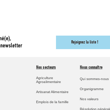
mé(e),
Rejoignez la liste !
 newsletter
Nos secteurs
Nous connaître
Agriculture
Qui sommes-nous 
Agroalimentaire
Organigramme
Artisanat Alimentaire
Nos valeurs
Emplois de la famille
Résolution général