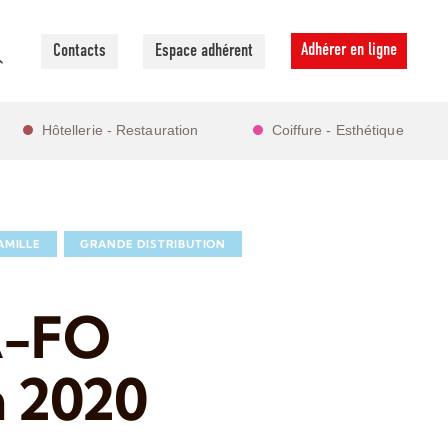
Adhérer en ligne
Contacts
Espace adhérent
Hôtellerie - Restauration
Coiffure - Esthétique
AMILLE
GRANDE DISTRIBUTION
A-FO
n 2020