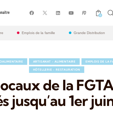
naître
0
ire
Emplois de la famille
Grande Distribution
OALIMENTAIRE
ARTISANAT - ALIMENTAIRE
EMPLOIS DE LA F
HÔTELLERIE - RESTAURATION
 locaux de la FGT
s jusqu’au 1er jui