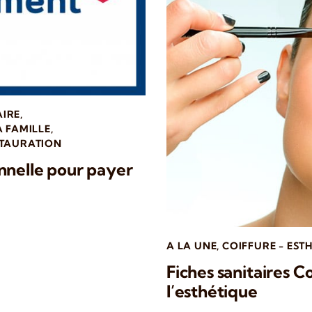
AIRE
,
A FAMILLE
,
STAURATION
nnelle pour payer
A LA UNE
,
COIFFURE - EST
Fiches sanitaires C
l’esthétique