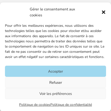
Gérer le consentement aux
Boutique en ligne
cookies
Espace Presse
Pour offrir les meilleures expériences, nous utilisons des
Nos partenaires
technologies telles que les cookies pour stocker et/ou accéder
Gestion des cookies
aux informations des appareils. Le fait de consentir à ces
technologies nous permettra de traiter des données telles que
le comportement de navigation ou les ID uniques sur ce site. Le
fait de ne pas consentir ou de retirer son consentement peut
FGTA-FO / 15 avenue Victor Hugo – 92170 Vanves / 01 86
avoir un effet négatif sur certaines caractéristiques et fonctions.
90 43 60 / fgtafo@fgta-fo.org
Accepter
Accueil
Refuser
Contacts
Voir les préférences
Mentions légales
Politique de cookies
Politique de confidentialité
Plan du site