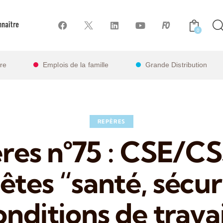
naître
0
ire
Emplois de la famille
Grande Distribution
REPÈRES
res n°75 : CSE/CS
tes “santé, sécur
onditions de travai