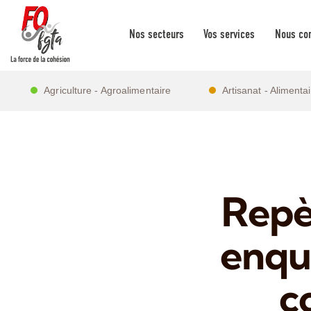
Nos secteurs
Vos services
Nous con
Agriculture - Agroalimentaire
Artisanat - Alimenta
Repè
enquê
c