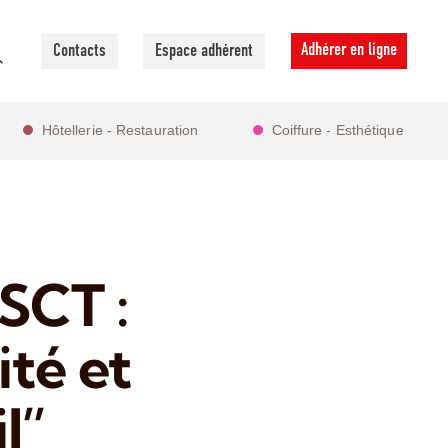
Adhérer en ligne
Contacts
Espace adhérent
Hôtellerie - Restauration
Coiffure - Esthétique
SCT :
ité et
l”