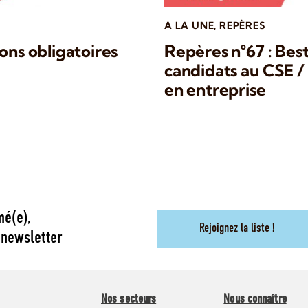
A LA UNE
,
REPÈRES
ons obligatoires
Repères n°67 : Best
candidats au CSE / 
en entreprise
mé(e),
Rejoignez la liste !
 newsletter
Nos secteurs
Nous connaître