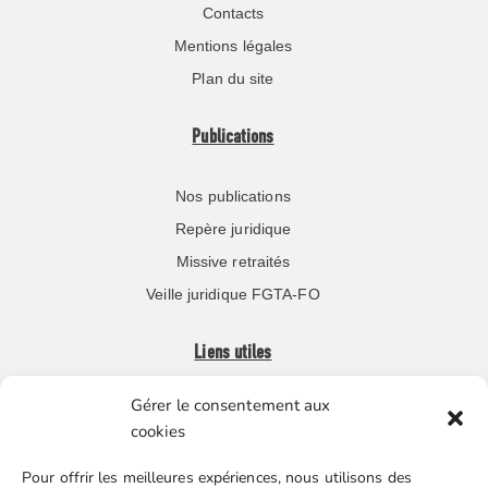
Contacts
Mentions légales
Plan du site
Publications
Nos publications
Repère juridique
Missive retraités
Veille juridique FGTA-FO
Liens utiles
Gérer le consentement aux
Boutique en ligne
cookies
Espace Presse
Pour offrir les meilleures expériences, nous utilisons des
Nos partenaires