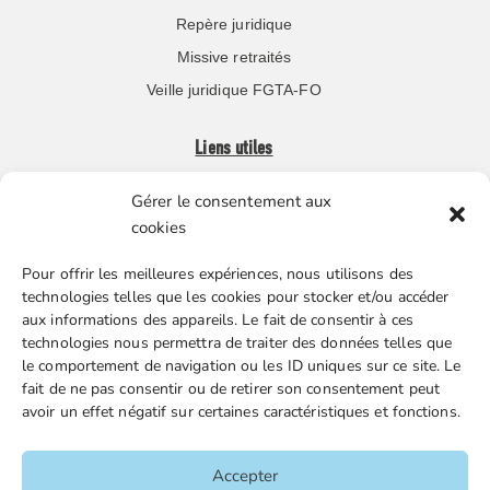
Repère juridique
Missive retraités
Veille juridique FGTA-FO
Liens utiles
Gérer le consentement aux
Boutique en ligne
cookies
Espace Presse
Pour offrir les meilleures expériences, nous utilisons des
Nos partenaires
technologies telles que les cookies pour stocker et/ou accéder
Gestion des cookies
aux informations des appareils. Le fait de consentir à ces
technologies nous permettra de traiter des données telles que
le comportement de navigation ou les ID uniques sur ce site. Le
fait de ne pas consentir ou de retirer son consentement peut
FGTA-FO / 15 avenue Victor Hugo – 92170 Vanves / 01 86
avoir un effet négatif sur certaines caractéristiques et fonctions.
90 43 60 / fgtafo@fgta-fo.org
Accepter
Accueil