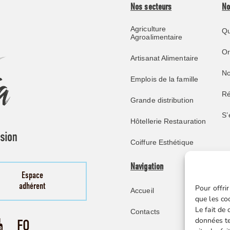
Nos secteurs
No
Agriculture
Qu
Agroalimentaire
O
Artisanat Alimentaire
No
Emplois de la famille
Ré
Grande distribution
S’
Hôtellerie Restauration
Coiffure Esthétique
Navigation
Pu
Espace
adhérent
Pour offrir
Accueil
No
que les co
Le fait de
Contacts
Re
données te