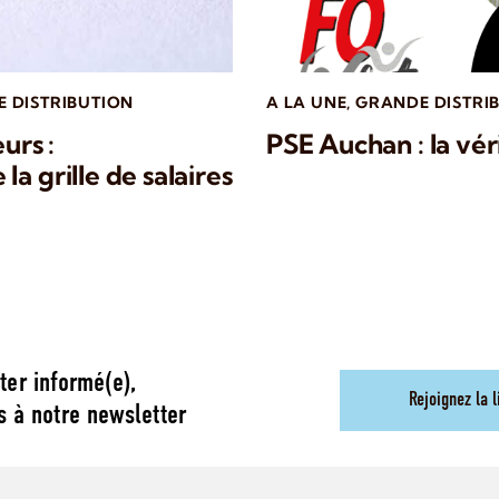
E DISTRIBUTION
A LA UNE
,
GRANDE DISTRI
urs :
PSE Auchan : la véri
a grille de salaires
ter informé(e),
Rejoignez la l
s à notre newsletter