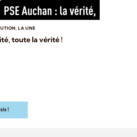
BUTION
,
LA UNE
té, toute la vérité !
iste !