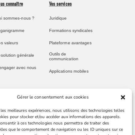
us connaître
Vos services
i sommes-nous ?
Juridique
rganigramme
Formations syndicales
s valeurs
Plateforme avantages
Outils de
solution générale
communication
engager avec nous
Applications mobiles
Gérer le consentement aux cookies
blications
Liens utiles
 les meilleures expériences, nous utilisons des technologies telles
s publications
Boutique en ligne
okies pour stocker et/ou accéder aux informations des appareils.
 consentir à ces technologies nous permettra de traiter des
père juridique
Espace Presse
lles que le comportement de navigation ou les ID uniques sur ce