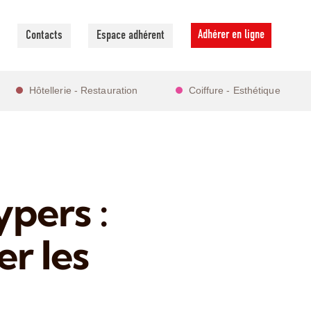
Adhérer en ligne
Contacts
Espace adhérent
Hôtellerie - Restauration
Coiffure - Esthétique
pers :
r les