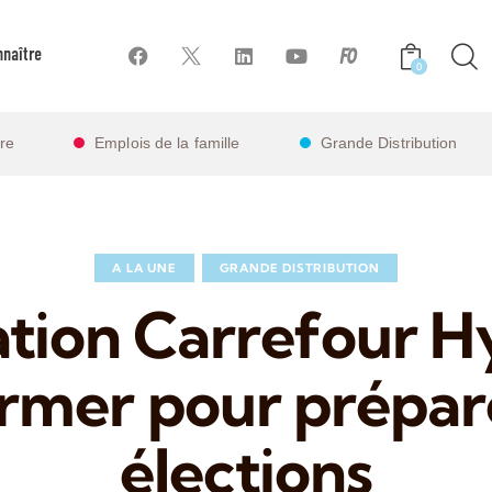
naître
0
ire
Emplois de la famille
Grande Distribution
A LA UNE
GRANDE DISTRIBUTION
tion Carrefour Hy
ormer pour prépare
élections