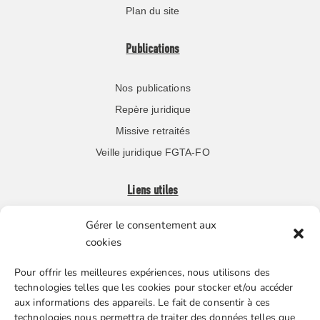
Plan du site
Publications
Nos publications
Repère juridique
Missive retraités
Veille juridique FGTA-FO
Liens utiles
Gérer le consentement aux
Boutique en ligne
cookies
Espace Presse
Pour offrir les meilleures expériences, nous utilisons des
Nos partenaires
technologies telles que les cookies pour stocker et/ou accéder
Gestion des cookies
aux informations des appareils. Le fait de consentir à ces
technologies nous permettra de traiter des données telles que