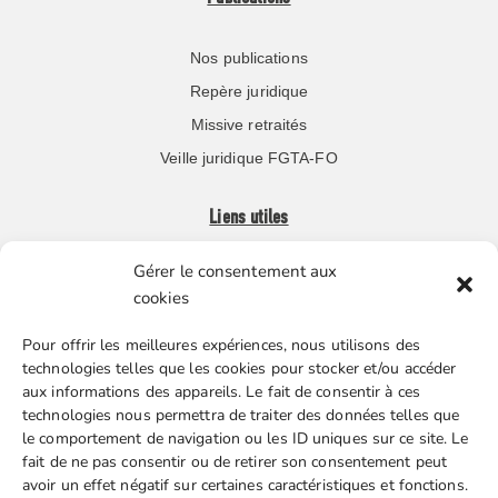
Nos publications
Repère juridique
Missive retraités
Veille juridique FGTA-FO
Liens utiles
Gérer le consentement aux
Boutique en ligne
cookies
Espace Presse
Pour offrir les meilleures expériences, nous utilisons des
Nos partenaires
technologies telles que les cookies pour stocker et/ou accéder
Gestion des cookies
aux informations des appareils. Le fait de consentir à ces
technologies nous permettra de traiter des données telles que
le comportement de navigation ou les ID uniques sur ce site. Le
fait de ne pas consentir ou de retirer son consentement peut
FGTA-FO / 15 avenue Victor Hugo – 92170 Vanves / 01 86
avoir un effet négatif sur certaines caractéristiques et fonctions.