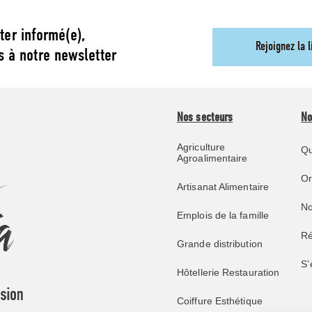
ter informé(e),
Rejoignez la l
s à notre newsletter
Nos secteurs
No
Agriculture
Qu
Agroalimentaire
O
Artisanat Alimentaire
No
Emplois de la famille
Ré
Grande distribution
S’
Hôtellerie Restauration
Coiffure Esthétique