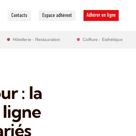
Adhérer en ligne
Contacts
Espace adhérent
Hôtellerie - Restauration
Coiffure - Esthétique
r : la
ligne
ariés