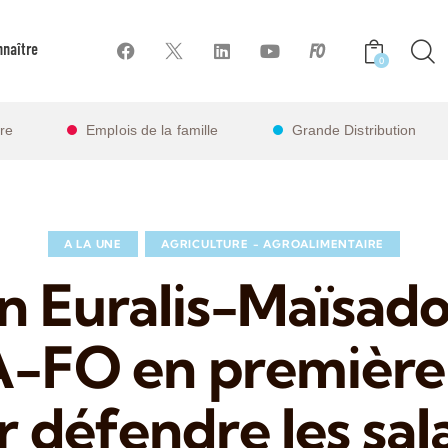
naître
0
ire
Emplois de la famille
Grande Distribution
A LA UNE
AGRICULTURE - AGROALIMENTAIRE
n Euralis-Maïsadou
-FO en première 
 défendre les sal