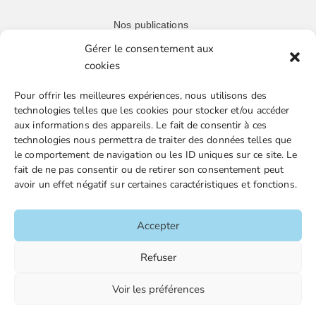
Nos publications
Repère juridique
Gérer le consentement aux
cookies
Missive retraités
Veille juridique FGTA-FO
Pour offrir les meilleures expériences, nous utilisons des
technologies telles que les cookies pour stocker et/ou accéder
aux informations des appareils. Le fait de consentir à ces
Liens utiles
technologies nous permettra de traiter des données telles que
le comportement de navigation ou les ID uniques sur ce site. Le
Boutique en ligne
fait de ne pas consentir ou de retirer son consentement peut
avoir un effet négatif sur certaines caractéristiques et fonctions.
Espace Presse
Nos partenaires
Accepter
Gestion des cookies
Refuser
Voir les préférences
FGTA-FO / 15 avenue Victor Hugo – 92170 Vanves / 01 86
90 43 60 / fgtafo@fgta-fo.org