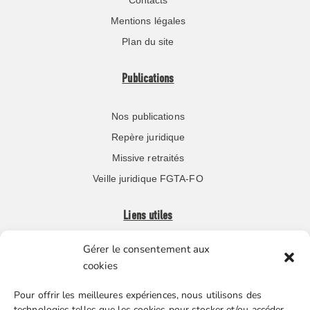
Contacts
Mentions légales
Plan du site
Publications
Nos publications
Repère juridique
Missive retraités
Veille juridique FGTA-FO
Liens utiles
Gérer le consentement aux
Boutique en ligne
cookies
Espace Presse
Pour offrir les meilleures expériences, nous utilisons des
Nos partenaires
technologies telles que les cookies pour stocker et/ou accéder