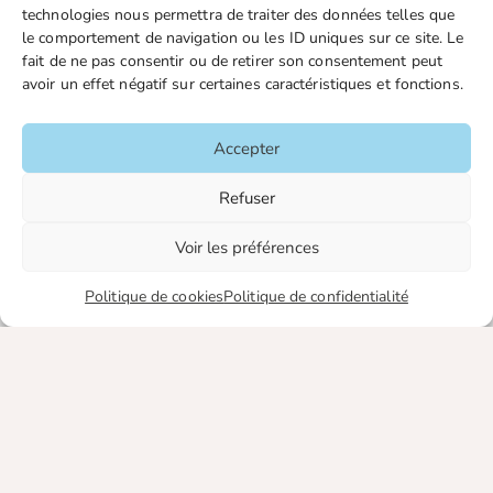
Mentions légales
technologies nous permettra de traiter des données telles que
le comportement de navigation ou les ID uniques sur ce site. Le
Plan du site
fait de ne pas consentir ou de retirer son consentement peut
avoir un effet négatif sur certaines caractéristiques et fonctions.
Publications
Accepter
Nos publications
Repère juridique
Refuser
Missive retraités
Voir les préférences
Veille juridique FGTA-FO
Politique de cookies
Politique de confidentialité
Liens utiles
Boutique en ligne
Espace Presse
Nos partenaires
Gestion des cookies