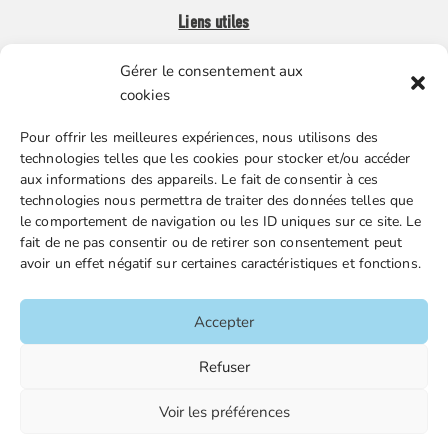
Liens utiles
Gérer le consentement aux
Boutique en ligne
cookies
Espace Presse
Pour offrir les meilleures expériences, nous utilisons des
Nos partenaires
technologies telles que les cookies pour stocker et/ou accéder
Gestion des cookies
aux informations des appareils. Le fait de consentir à ces
technologies nous permettra de traiter des données telles que
le comportement de navigation ou les ID uniques sur ce site. Le
fait de ne pas consentir ou de retirer son consentement peut
FGTA-FO / 15 avenue Victor Hugo – 92170 Vanves / 01 86
avoir un effet négatif sur certaines caractéristiques et fonctions.
90 43 60 / fgtafo@fgta-fo.org
Accepter
Accueil
Refuser
Contacts
Voir les préférences
Mentions légales