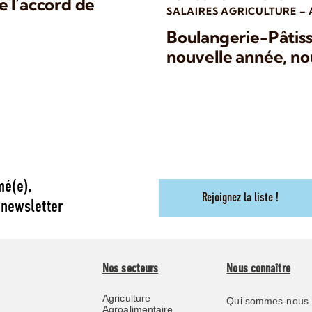
e l’accord de
SALAIRES AGRICULTURE –
Boulangerie-Pâtisse
nouvelle année, nou
mé(e),
Rejoignez la liste !
 newsletter
Nos secteurs
Nous connaître
Agriculture
Qui sommes-nous 
Agroalimentaire