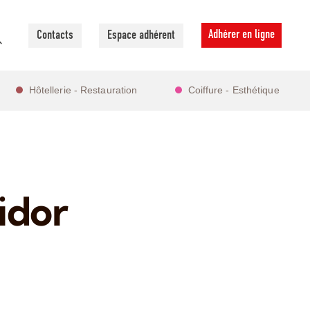
Adhérer en ligne
Contacts
Espace adhérent
Hôtellerie - Restauration
Coiffure - Esthétique
idor