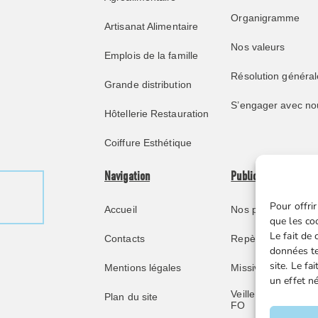
Organigramme
Artisanat Alimentaire
Nos valeurs
Emplois de la famille
Résolution général
Grande distribution
S’engager avec no
Hôtellerie Restauration
Coiffure Esthétique
Navigation
Publications
Pour offrir
Accueil
Nos publications
que les co
Le fait de
Contacts
Repère juridique
données te
site. Le f
Mentions légales
Missive retraités
un effet né
Veille juridique FG
Plan du site
FO