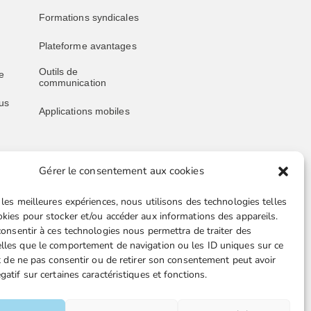
Formations syndicales
Plateforme avantages
Outils de
e
communication
us
Applications mobiles
Gérer le consentement aux cookies
Liens utiles
 les meilleures expériences, nous utilisons des technologies telles
Boutique en ligne
okies pour stocker et/ou accéder aux informations des appareils.
 consentir à ces technologies nous permettra de traiter des
Espace Presse
lles que le comportement de navigation ou les ID uniques sur ce
ait de ne pas consentir ou de retirer son consentement peut avoir
Nos partenaires
gatif sur certaines caractéristiques et fonctions.
TA-
Gestion des cookies