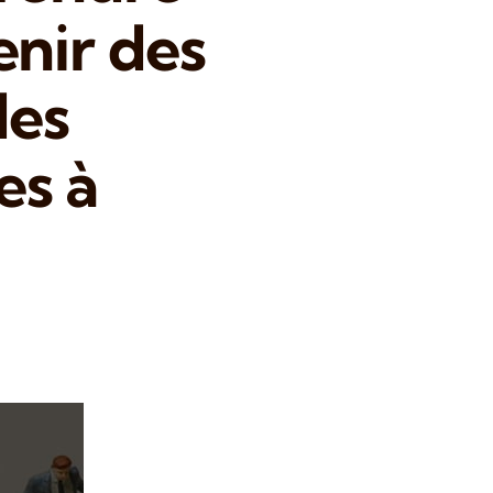
enir des
des
es à