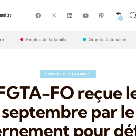
naître
0
ire
Emplois de la famille
Grande Distribution
EMPLOIS DE LA FAMILLE
FGTA-FO reçue l
septembre par le
rnement pour dé