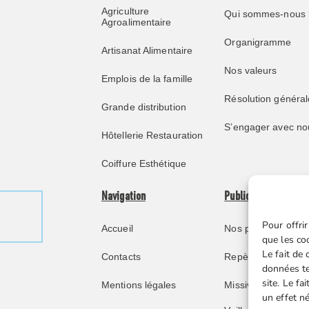
Agriculture
Qui sommes-nous 
Agroalimentaire
Organigramme
Artisanat Alimentaire
Nos valeurs
Emplois de la famille
Résolution général
Grande distribution
S’engager avec no
Hôtellerie Restauration
Coiffure Esthétique
Navigation
Publications
Pour offrir
Accueil
Nos publications
que les co
Le fait de
Contacts
Repère juridique
données te
site. Le f
Mentions légales
Missive retraités
un effet né