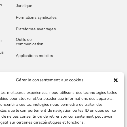
?
Juridique
Formations syndicales
Plateforme avantages
Outils de
e
communication
us
Applications mobiles
Gérer le consentement aux cookies
Liens utiles
 les meilleures expériences, nous utilisons des technologies telles
Boutique en ligne
okies pour stocker et/ou accéder aux informations des appareils.
 consentir à ces technologies nous permettra de traiter des
Espace Presse
lles que le comportement de navigation ou les ID uniques sur ce
ait de ne pas consentir ou de retirer son consentement peut avoir
Nos partenaires
gatif sur certaines caractéristiques et fonctions.