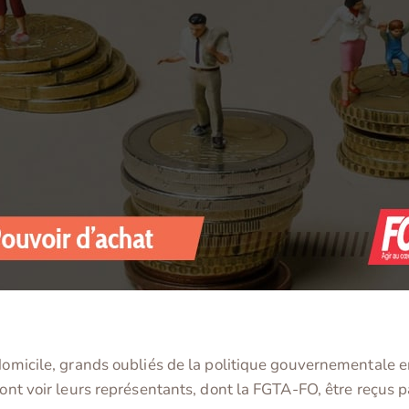
 domicile, grands oubliés de la politique gouvernementale e
 vont voir leurs représentants, dont la FGTA-FO, être reçu