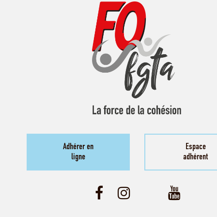
Adhérer en
Espace
ligne
adhérent