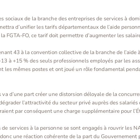
es sociaux de la branche des entreprises de services à domi
ermettra d’unifier les tarifs départementaux de l’aide person
 FGTA-FO, ce tarif doit permettre d’augmenter les salaires
enant 43 à la convention collective de la branche de l’aide 
13 à +15 % des seuls professionnels employés par les associ
nt les mêmes postes et ont joué un rôle fondamental pendant
 va d’une part créer une distorsion déloyale de la concurre
égrader l’attractivité du secteur privé auprès des salariés q
raient par conséquent une charge supplémentaire pour l’Ét
de services à la personne se sont engagés à rouvrir les NAO
 donc une réaction cohérente de la part du Gouvernement po