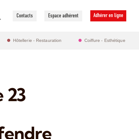
Adhérer en ligne
Contacts
Espace adhérent
Hôtellerie - Restauration
Coiffure - Esthétique
e 23
fendre