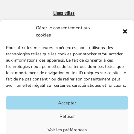
Liens utiles
Gérer le consentement aux
Boutique en ligne
cookies
Espace Presse
Pour offrir les meilleures expériences, nous utilisons des
Nos partenaires
technologies telles que les cookies pour stocker et/ou accéder
Gestion des cookies
aux informations des appareils. Le fait de consentir à ces
technologies nous permettra de traiter des données telles que
le comportement de navigation ou les ID uniques sur ce site. Le
fait de ne pas consentir ou de retirer son consentement peut
FGTA-FO / 15 avenue Victor Hugo – 92170 Vanves / 01 86
avoir un effet négatif sur certaines caractéristiques et fonctions.
90 43 60 / fgtafo@fgta-fo.org
Accepter
Accueil
Refuser
Contacts
Voir les préférences
Mentions légales