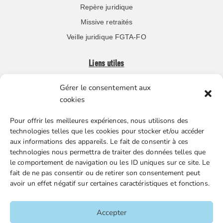
Repère juridique
Missive retraités
Veille juridique FGTA-FO
Liens utiles
Gérer le consentement aux
Boutique en ligne
cookies
Espace Presse
Pour offrir les meilleures expériences, nous utilisons des
Nos partenaires
technologies telles que les cookies pour stocker et/ou accéder
Gestion des cookies
aux informations des appareils. Le fait de consentir à ces
technologies nous permettra de traiter des données telles que
le comportement de navigation ou les ID uniques sur ce site. Le
fait de ne pas consentir ou de retirer son consentement peut
FGTA-FO / 15 avenue Victor Hugo – 92170 Vanves / 01 86
avoir un effet négatif sur certaines caractéristiques et fonctions.
90 43 60 / fgtafo@fgta-fo.org
Accepter
Accueil