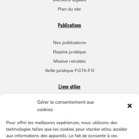
Plan du site
Publications
Nos publications
Repère juridique
Missive retraités
Veille juridique FGTA-FO
Liens utiles
Gérer le consentement aux
Boutique en ligne
cookies
Espace Presse
Pour offrir les meilleures expériences, nous utilisons des
Nos partenaires
technologies telles que les cookies pour stocker et/ou accéder
Gestion des cookies
aux informations des appareils. Le fait de consentir à ces