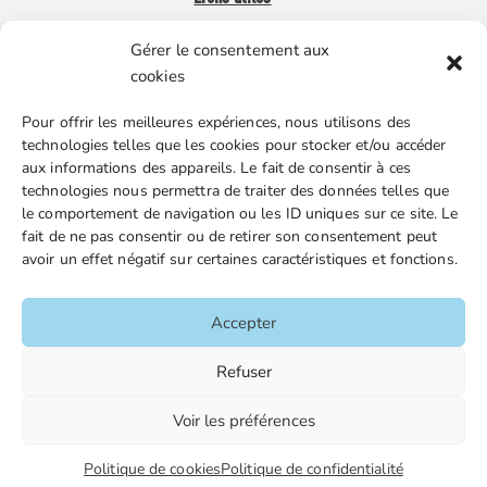
Gérer le consentement aux
Boutique en ligne
cookies
Espace Presse
Pour offrir les meilleures expériences, nous utilisons des
Nos partenaires
technologies telles que les cookies pour stocker et/ou accéder
Gestion des cookies
aux informations des appareils. Le fait de consentir à ces
technologies nous permettra de traiter des données telles que
le comportement de navigation ou les ID uniques sur ce site. Le
fait de ne pas consentir ou de retirer son consentement peut
FGTA-FO / 15 avenue Victor Hugo – 92170 Vanves / 01 86
avoir un effet négatif sur certaines caractéristiques et fonctions.
90 43 60 / fgtafo@fgta-fo.org
Accepter
Accueil
Refuser
Contacts
Voir les préférences
Mentions légales
Plan du site
Politique de cookies
Politique de confidentialité