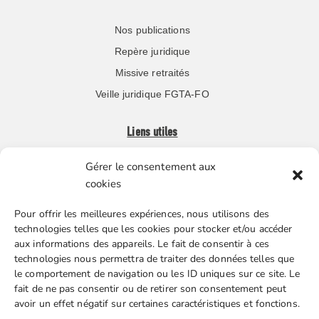
Nos publications
Repère juridique
Missive retraités
Veille juridique FGTA-FO
Liens utiles
Gérer le consentement aux
Boutique en ligne
cookies
Espace Presse
Pour offrir les meilleures expériences, nous utilisons des
Nos partenaires
technologies telles que les cookies pour stocker et/ou accéder
Gestion des cookies
aux informations des appareils. Le fait de consentir à ces
technologies nous permettra de traiter des données telles que
le comportement de navigation ou les ID uniques sur ce site. Le
fait de ne pas consentir ou de retirer son consentement peut
FGTA-FO / 15 avenue Victor Hugo – 92170 Vanves / 01 86
avoir un effet négatif sur certaines caractéristiques et fonctions.
90 43 60 / fgtafo@fgta-fo.org