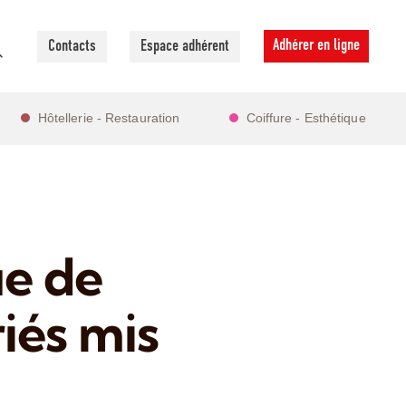
Adhérer en ligne
Contacts
Espace adhérent
Hôtellerie - Restauration
Coiffure - Esthétique
e de
iés mis