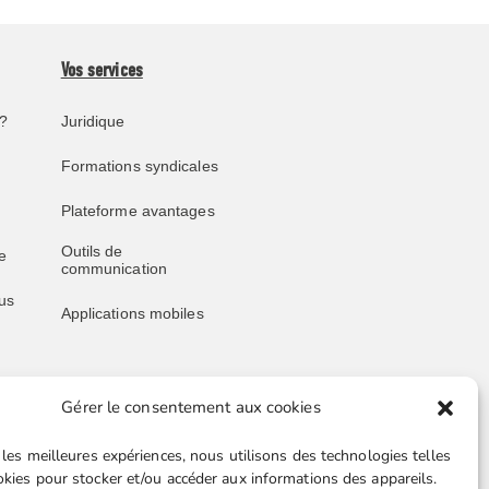
Vos services
?
Juridique
Formations syndicales
Plateforme avantages
Outils de
e
communication
us
Applications mobiles
Gérer le consentement aux cookies
Liens utiles
 les meilleures expériences, nous utilisons des technologies telles
Boutique en ligne
okies pour stocker et/ou accéder aux informations des appareils.