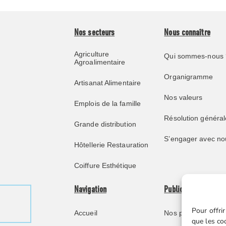
Nos secteurs
Nous connaître
Agriculture
Qui sommes-nous 
Agroalimentaire
Organigramme
Artisanat Alimentaire
Nos valeurs
Emplois de la famille
Résolution général
Grande distribution
S’engager avec no
Hôtellerie Restauration
Coiffure Esthétique
Navigation
Publications
Pour offrir
Accueil
Nos publications
que les co