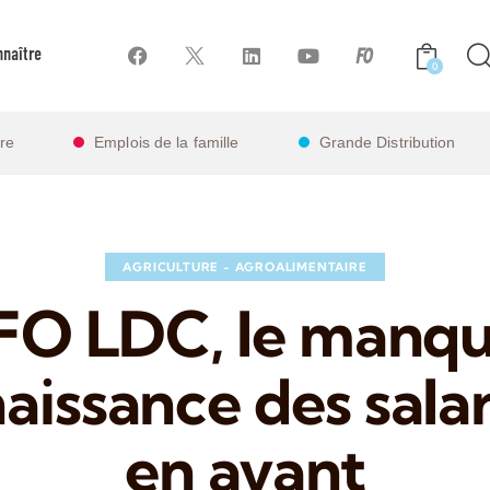
naître
0
ire
Emplois de la famille
Grande Distribution
AGRICULTURE - AGROALIMENTAIRE
FO LDC, le manqu
aissance des salar
en avant