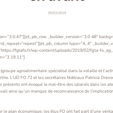
05/02/2019
ion=”3.0.47″][et_pb_row _builder_version=”3.0.48″ backgro
nd_repeat=”repeat”][et_pb_column type=”4_4″ _builder_ve
ttps://fgtafo.fr/wp-content/uploads/2019/02/fgta-fo_ag_f
on=”3.19.11″]
oupe agroalimentaire spécialisé dans la volaille et l’activi
rthe. L’UD FO 72 et les secrétaires fédéraux Patricia Drevo
s présents ont évoqué le mal-être des salariés dans les ate
vail ainsi qu’un manque de reconnaissance de l’implication
r le plan économique, les élus FO ont fait part d’une vérit