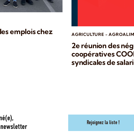
les emplois chez
AGRICULTURE - AGROALIM
2e réunion des négo
coopératives COOP 
syndicales de salari
mé(e),
Rejoignez la liste !
 newsletter