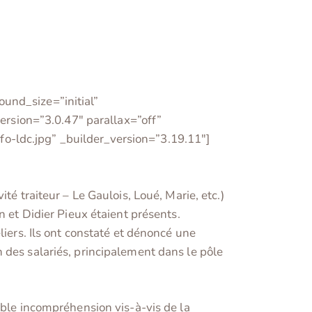
und_size=”initial”
rsion=”3.0.47″ parallax=”off”
o-ldc.jpg” _builder_version=”3.19.11″]
té traiteur – Le Gaulois, Loué, Marie, etc.)
n et Didier Pieux étaient présents.
liers. Ils ont constaté et dénoncé une
 des salariés, principalement dans le pôle
able incompréhension vis-à-vis de la