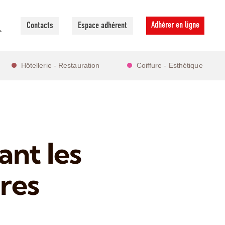
Adhérer en ligne
Contacts
Espace adhérent
Hôtellerie - Restauration
Coiffure - Esthétique
ant les
res