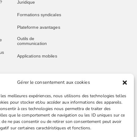
?
Juridique
Formations syndicales
Plateforme avantages
Outils de
e
communication
us
Applications mobiles
Gérer le consentement aux cookies
Liens utiles
 les meilleures expériences, nous utilisons des technologies telles
Boutique en ligne
okies pour stocker et/ou accéder aux informations des appareils.
 consentir à ces technologies nous permettra de traiter des
Espace Presse
lles que le comportement de navigation ou les ID uniques sur ce
ait de ne pas consentir ou de retirer son consentement peut avoir
Nos partenaires
gatif sur certaines caractéristiques et fonctions.
TA-
Gestion des cookies