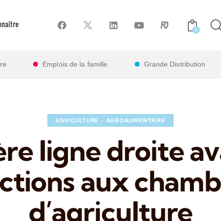
naître
0
ire
Emplois de la famille
Grande Distribution
AGRICULTURE - AGROALIMENTAIRE
re ligne droite av
ections aux chamb
d’agriculture