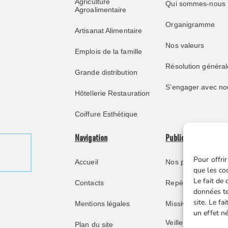
Agriculture
Qui sommes-nous 
Agroalimentaire
Organigramme
Artisanat Alimentaire
Nos valeurs
Emplois de la famille
Résolution général
Grande distribution
S’engager avec no
Hôtellerie Restauration
Coiffure Esthétique
Navigation
Publications
Pour offrir
Accueil
Nos publications
que les co
Le fait de
Contacts
Repère juridique
données te
site. Le f
Mentions légales
Missive retraités
un effet né
Veille juridique FG
Plan du site