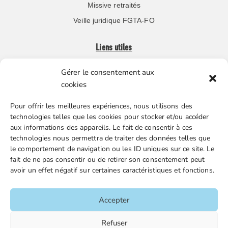
Missive retraités
Veille juridique FGTA-FO
Liens utiles
Gérer le consentement aux
Boutique en ligne
cookies
Espace Presse
Pour offrir les meilleures expériences, nous utilisons des
Nos partenaires
technologies telles que les cookies pour stocker et/ou accéder
Gestion des cookies
aux informations des appareils. Le fait de consentir à ces
technologies nous permettra de traiter des données telles que
le comportement de navigation ou les ID uniques sur ce site. Le
fait de ne pas consentir ou de retirer son consentement peut
FGTA-FO / 15 avenue Victor Hugo – 92170 Vanves / 01 86
avoir un effet négatif sur certaines caractéristiques et fonctions.
90 43 60 / fgtafo@fgta-fo.org
Accepter
Accueil
Refuser
Contacts