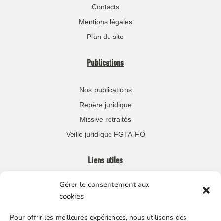
Contacts
Mentions légales
Plan du site
Publications
Nos publications
Repère juridique
Missive retraités
Veille juridique FGTA-FO
Liens utiles
Gérer le consentement aux
Boutique en ligne
cookies
Espace Presse
Pour offrir les meilleures expériences, nous utilisons des
Nos partenaires