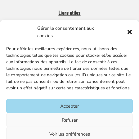
Liens utiles
Gérer le consentement aux
Boutique en ligne
cookies
Espace Presse
Pour offrir les meilleures expériences, nous utilisons des
Nos partenaires
technologies telles que les cookies pour stocker et/ou accéder
Gestion des cookies
aux informations des appareils. Le fait de consentir à ces
technologies nous permettra de traiter des données telles que
le comportement de navigation ou les ID uniques sur ce site. Le
fait de ne pas consentir ou de retirer son consentement peut
FGTA-FO / 15 avenue Victor Hugo – 92170 Vanves / 01 86
avoir un effet négatif sur certaines caractéristiques et fonctions.
90 43 60 / fgtafo@fgta-fo.org
Accepter
Accueil
Refuser
Contacts
Voir les préférences
Mentions légales