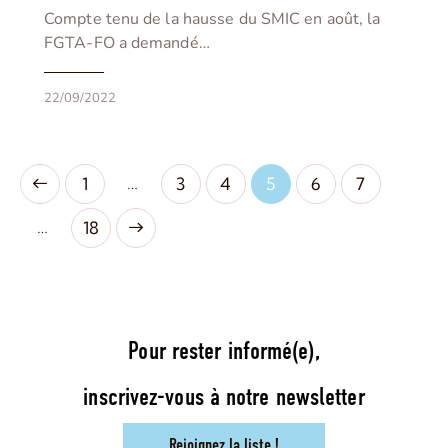
Compte tenu de la hausse du SMIC en août, la
FGTA-FO a demandé…
22/09/2022
…
1
3
4
5
6
7
…
>
18
Pour rester informé(e),
inscrivez-vous à notre newsletter
Rejoignez la liste !