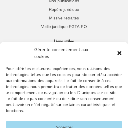
Nos publications
Repère juridique
Missive retraités
Veille juridique FGTA-FO
Liens utiles
Gérer le consentement aux
cookies
Boutique en ligne
Espace Presse
Pour offrir les meilleures expériences, nous utilisons des
technologies telles que les cookies pour stocker et/ou accéder
Nos partenaires
aux informations des appareils. Le fait de consentir à ces
Gestion des cookies
technologies nous permettra de traiter des données telles que
le comportement de navigation ou les ID uniques sur ce site.
Le fait de ne pas consentir ou de retirer son consentement
peut avoir un effet négatif sur certaines caractéristiques et
FGTA-FO / 15 avenue Victor Hugo – 92170 Vanves / 01 86
fonctions.
90 43 60 / fgtafo@fgta-fo.org
Accepter