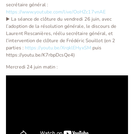
secrétaire général :
https://www.youtube.com/live/OoHZc17vnAE
▶️ La séance de clôture du vendredi 26 juin, avec
l’adoption de la résolution générale, le discours de
Laurent Rescanières, réélu secrétaire général, et
l’intervention de clôture de Frédéric Souillot (en 2
parties :
https://youtu.be/XrqklEHyxSM
puis
https://youtu.be/K7rbpDcsQe4)
Mercredi 24 juin matin :