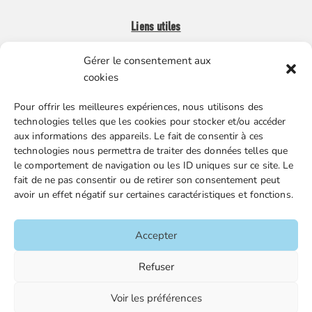
Liens utiles
Gérer le consentement aux
Boutique en ligne
cookies
Espace Presse
Pour offrir les meilleures expériences, nous utilisons des
Nos partenaires
technologies telles que les cookies pour stocker et/ou accéder
Gestion des cookies
aux informations des appareils. Le fait de consentir à ces
technologies nous permettra de traiter des données telles que
le comportement de navigation ou les ID uniques sur ce site. Le
fait de ne pas consentir ou de retirer son consentement peut
FGTA-FO / 15 avenue Victor Hugo – 92170 Vanves / 01 86
avoir un effet négatif sur certaines caractéristiques et fonctions.
90 43 60 / fgtafo@fgta-fo.org
Accepter
Accueil
Refuser
Contacts
Voir les préférences
Mentions légales