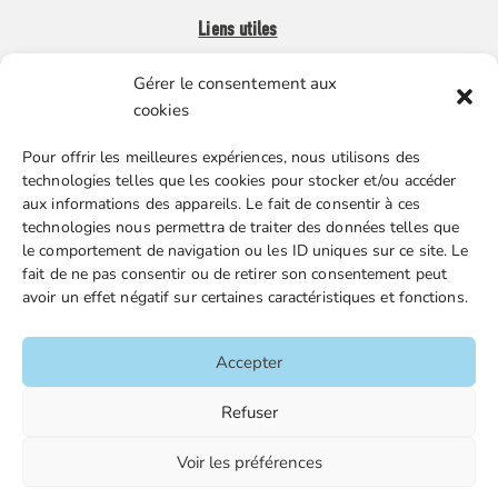
Liens utiles
Gérer le consentement aux
Boutique en ligne
cookies
Espace Presse
Pour offrir les meilleures expériences, nous utilisons des
Nos partenaires
technologies telles que les cookies pour stocker et/ou accéder
Gestion des cookies
aux informations des appareils. Le fait de consentir à ces
technologies nous permettra de traiter des données telles que
le comportement de navigation ou les ID uniques sur ce site. Le
fait de ne pas consentir ou de retirer son consentement peut
FGTA-FO / 15 avenue Victor Hugo – 92170 Vanves / 01 86
avoir un effet négatif sur certaines caractéristiques et fonctions.
90 43 60 / fgtafo@fgta-fo.org
Accepter
Accueil
Refuser
Contacts
Voir les préférences
Mentions légales