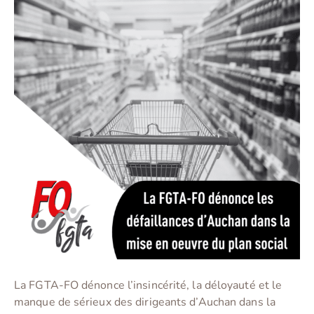
La FGTA-FO dénonce l’insincérité, la déloyauté et le
manque de sérieux des dirigeants d’Auchan dans la