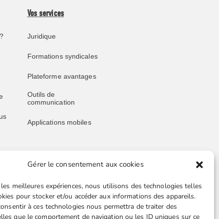
Vos services
?
Juridique
Formations syndicales
Plateforme avantages
Outils de
e
communication
us
Applications mobiles
Gérer le consentement aux cookies
Liens utiles
 les meilleures expériences, nous utilisons des technologies telles
Boutique en ligne
okies pour stocker et/ou accéder aux informations des appareils.
 consentir à ces technologies nous permettra de traiter des
Espace Presse
lles que le comportement de navigation ou les ID uniques sur ce