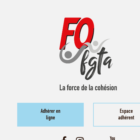
Adhérer en
Espace
ligne
adhérent