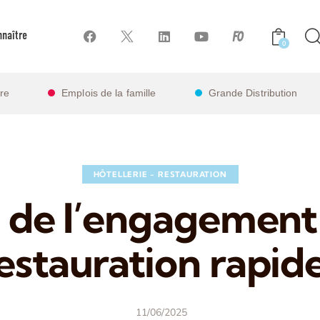
naître
0
ire
Emplois de la famille
Grande Distribution
HÔTELLERIE - RESTAURATION
s de l’engagement 
estauration rapide
11/06/2025