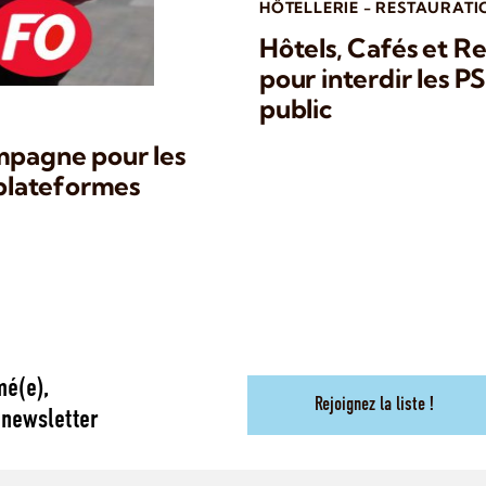
HÔTELLERIE - RESTAURATI
Hôtels, Cafés et Re
pour interdir les P
public
mpagne pour les
 plateformes
mé(e),
Rejoignez la liste !
 newsletter