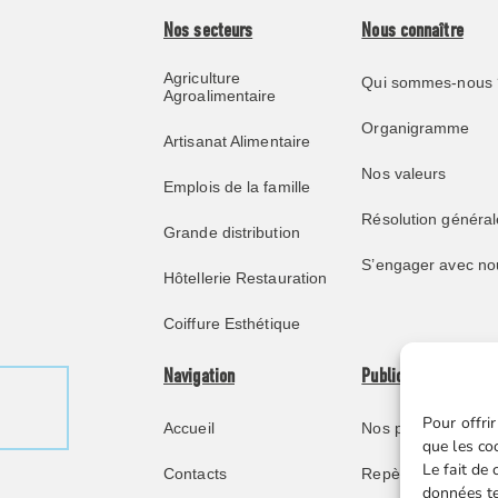
Nos secteurs
Nous connaître
Agriculture
Qui sommes-nous 
Agroalimentaire
Organigramme
Artisanat Alimentaire
Nos valeurs
Emplois de la famille
Résolution général
Grande distribution
S’engager avec no
Hôtellerie Restauration
Coiffure Esthétique
Navigation
Publications
Pour offrir
Accueil
Nos publications
que les co
Le fait de
Contacts
Repère juridique
données te