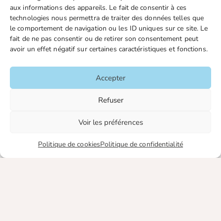
Liens utiles
aux informations des appareils. Le fait de consentir à ces
technologies nous permettra de traiter des données telles que
le comportement de navigation ou les ID uniques sur ce site. Le
Boutique en ligne
fait de ne pas consentir ou de retirer son consentement peut
Espace Presse
avoir un effet négatif sur certaines caractéristiques et fonctions.
Nos partenaires
Gestion des cookies
Accepter
Refuser
FGTA-FO / 15 avenue Victor Hugo – 92170 Vanves / 01 86
Voir les préférences
90 43 60 / fgtafo@fgta-fo.org
Politique de cookies
Politique de confidentialité
Accueil
Contacts
Mentions légales
Plan du site