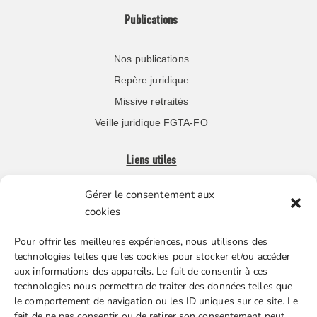
Publications
Nos publications
Repère juridique
Missive retraités
Veille juridique FGTA-FO
Liens utiles
Gérer le consentement aux
Boutique en ligne
cookies
Espace Presse
Pour offrir les meilleures expériences, nous utilisons des
Nos partenaires
technologies telles que les cookies pour stocker et/ou accéder
Gestion des cookies
aux informations des appareils. Le fait de consentir à ces
technologies nous permettra de traiter des données telles que
le comportement de navigation ou les ID uniques sur ce site. Le
fait de ne pas consentir ou de retirer son consentement peut