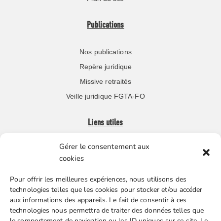
Publications
Nos publications
Repère juridique
Missive retraités
Veille juridique FGTA-FO
Liens utiles
Gérer le consentement aux
Boutique en ligne
cookies
Espace Presse
Pour offrir les meilleures expériences, nous utilisons des
Nos partenaires
technologies telles que les cookies pour stocker et/ou accéder
Gestion des cookies
aux informations des appareils. Le fait de consentir à ces
technologies nous permettra de traiter des données telles que
le comportement de navigation ou les ID uniques sur ce site. Le