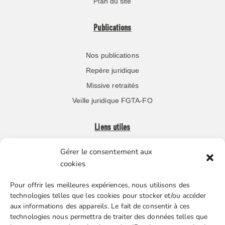
Plan du site
Publications
Nos publications
Repère juridique
Missive retraités
Veille juridique FGTA-FO
Liens utiles
Gérer le consentement aux
Boutique en ligne
cookies
Espace Presse
Pour offrir les meilleures expériences, nous utilisons des
Nos partenaires
technologies telles que les cookies pour stocker et/ou accéder
Gestion des cookies
aux informations des appareils. Le fait de consentir à ces
technologies nous permettra de traiter des données telles que