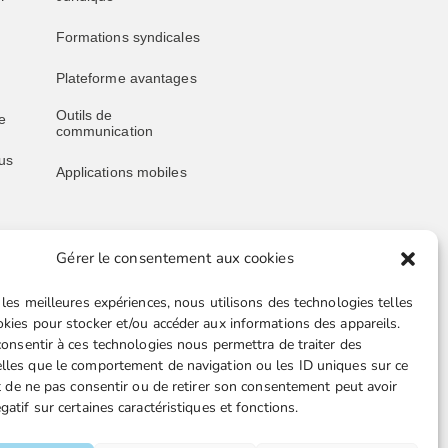
Formations syndicales
Plateforme avantages
Outils de
e
communication
us
Applications mobiles
Gérer le consentement aux cookies
Liens utiles
 les meilleures expériences, nous utilisons des technologies telles
Boutique en ligne
okies pour stocker et/ou accéder aux informations des appareils.
 consentir à ces technologies nous permettra de traiter des
Espace Presse
lles que le comportement de navigation ou les ID uniques sur ce
ait de ne pas consentir ou de retirer son consentement peut avoir
Nos partenaires
gatif sur certaines caractéristiques et fonctions.
TA-
Gestion des cookies