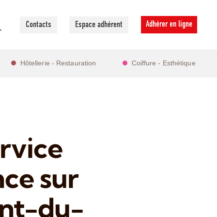
Adhérer en ligne
Contacts
Espace adhérent
Hôtellerie - Restauration
Coiffure - Esthétique
rvice
nce sur
ent-du-