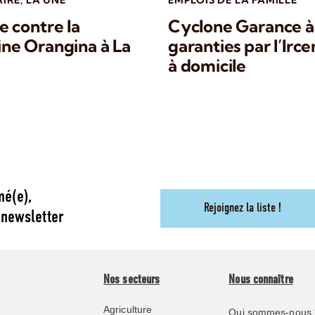
AIRE
,
LA UNE
EMPLOIS DE LA FAMILLE
 contre la
Cyclone Garance à 
sine Orangina à La
garanties par l’Irce
à domicile
mé(e),
Rejoignez la liste !
 newsletter
Nos secteurs
Nous connaître
Agriculture
Qui sommes-nous 