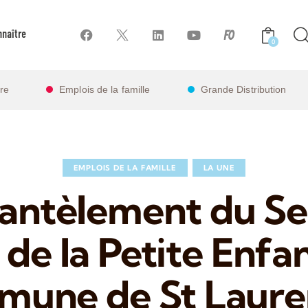
naître
0
ire
Emplois de la famille
Grande Distribution
EMPLOIS DE LA FAMILLE
LA UNE
ntèlement du Se
 de la Petite Enfa
mune de St Laur