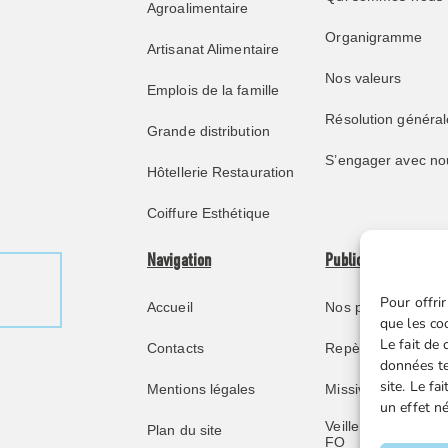
Agroalimentaire
Organigramme
Artisanat Alimentaire
Nos valeurs
Emplois de la famille
Résolution général
Grande distribution
S’engager avec no
Hôtellerie Restauration
Coiffure Esthétique
Navigation
Publications
Pour offrir
Accueil
Nos publications
que les co
Le fait de
Contacts
Repère juridique
données te
site. Le f
Mentions légales
Missive retraités
un effet né
Veille juridique FG
Plan du site
FO